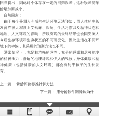
回归得出，因此对个体存在一定的回归误差，这种误差随年
龄增加而减小。
自然因素：
由于每个受测人今后的生活环境无法预知，而人体的生长
发育在很大程度上受营养、疾病、生活习惯以及精神状态和
地理、人文环境的影响，所以身高的最终结果也会因受测人
今后生存环境和生存状态的不同而变化。因此生活在不同环
境下的种族，其采用的预测方法也不同。
通常情况下，充足和均衡的营养，充分的睡眠和尽可能少
的精神压力，舒适的地理环境和伊人的气候，身体健康和精
神健康（包括健康的人文环境）都会有利于孩子的生长发
育。
上一篇：
骨龄评价标准计算方法
下一篇：
用骨龄软件测骨龄为什......
骨龄测试手片拍摄方法
2013-09-06
展望未来《骨龄软件》指标注解
2013-09-06
骨龄评价标准计算方法
2013-09-05
骨龄软件预测身高准确性的主要影响因素有哪些？