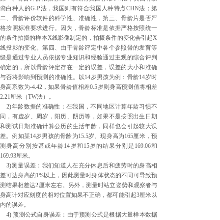
裔白种人的G-P法，我国则有符合我国人种特点CHN法；第
二、骨龄评价软件的科学性、准确性，第三、骨龄片是否严
格按照标准要求进行。因为，骨龄标准是依据严格按照统一
的条件拍摄的样本X线影像制定的，拍摄条件的变化会引起X
线投影的变化。第四、由于骨龄评定中各个参照骨的发育等
级是通过专业人员依据专业知识和经验通过主观的综合评判
确定的，所以骨龄评定存在一定的误差，误差的大小和准确
与否将影响到预测的准确性。以14岁男孩为例：骨龄14岁时
身高系数为-4.42，如果骨龄值相差0.5岁则身高预测值将相差
2.21厘米（TW法）。
2)年龄数据的准确性：在我国，不同地区计算年龄习惯不
同，有虚岁、周岁，阳历、阴历等，如果不是按照出生日期
和测试日期准确计算公历的生活年龄，同样也会引起较大误
差。例如某14岁男孩的骨龄为15.5岁、现身高为165厘米，预
测身高分别按甚或年龄14岁和15岁的结果分别是169.06和
169.93厘米。
3)测量误差：我们知道人在充分休息后和疲劳时的身高相
差可达身高的1%以上，因此测量时身体状态的不同可导致预
测结果相差达2厘米左右。另外，测量时站立姿势和观察者与
身高计对应刻度的相对位置如果不正确，都可能引起3厘米以
内的误差。
4) 预测公式自身误差：由于预测公式是根据大量样本数据