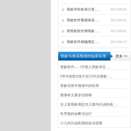
骨龄评价标准计算......
2013-09-05
骨龄软件预测身高......
2013-09-02
用骨龄软件测骨龄......
2013-09-02
骨龄软件精确测定......
2013-09-12
.
骨龄与身高预测的临床应用
更多 >>
骨龄软件---《中国人骨龄评定......
DR与传统X线片在CHN法骨龄......
骨龄在医学领域中的应用
矮身材儿童诊治指南
右上肢骨龄测定对儿童内分泌疾病......
性早熟的诊断与治疗
小儿内分泌疾病的诊治进展