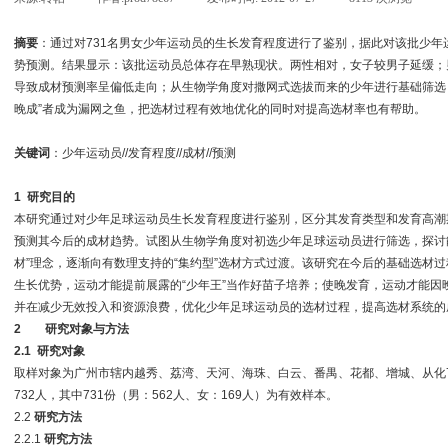
摘要
：通过对731名男女少年运动员的生长发育程度进行了鉴别，据此对该批少
势预测。结果显示：该批运动员总体存在早熟现状。两性相对，女子较男子延缓；
导致成材预测率呈偏低走向；从生物学角度对撒网式选拔而来的少年进行基础筛选
晚成”者成为漏网之鱼，把选材过程有效地优化的同时对提高选材率也有帮助。
关键词
：少年运动员//发育程度//成材//预测
1
研究目的
本研究通过对少年足球运动员生长发育程度进行鉴别，区分其发育类型和发育高潮
预测其今后的成材趋势。试图从生物学角度对初选少年足球运动员进行筛选，探讨能
材”理念，逐渐向有数理支持的“集约型”选材方式过渡。该研究在今后的基础选材
生长优势，运动才能提前展露的“少年王”当作好苗子培养；使晚发育，运动才能因
并在减少无效投入和资源浪费，优化少年足球运动员的选材过程，提高选材系统的
2
研究对象与方法
2.1
研究对象
取样对象为广州市辖内越秀、荔湾、天河、海珠、白云、番禺、花都、增城、从化7
732人，其中731份（男：562人、女：169人）为有效样本。
2.2
研究方法
2.2.1
研究方法