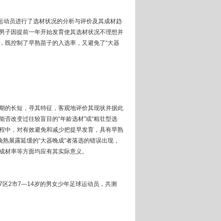
年运动员进行了选材状况的分析与评价及其成材趋
男子因提前一年开始发育使其选材状况不理想并
，既控制了早熟苗子的入选率，又避免了“大器
期的长短，寻其特征，客观地评价其现状并据此
否改变过往较盲目的“年龄选材”或“粗壮型选
过程中，对有效避免和减少把提早发育，具有早熟
晚熟展露延缓的“大器晚成”者落选的错误出现，
成材率等方面均应有其实际意义。
区2市7—14岁的男女少年足球运动员，共测