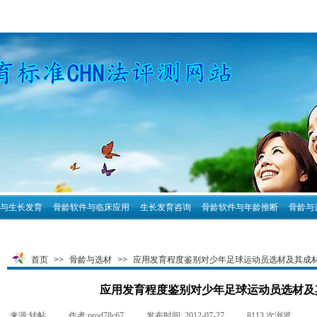
与生长发育
骨龄软件与临床应用
生长发育咨询
骨龄软件与年龄推断
骨龄与
首页
>>
骨龄与选材
>>
应用发育程度鉴别对少年足球运动员选材及其成
应用发育程度鉴别对少年足球运动员选材及
来源:
转帖
|
作者:
prod78c67
|
发布时间:
2012-07-27
|
8113
次浏览
|