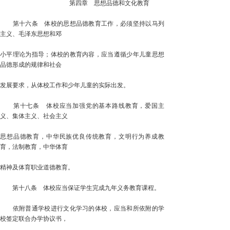
第四章 思想品德和文化教育
第十六条 体校的思想品德教育工作，必须坚持以马列
主义、毛泽东思想和邓
小平理论为指导；体校的教育内容，应当遵循少年儿童思想
品德形成的规律和社会
发展要求，从体校工作和少年儿童的实际出发。
第十七条 体校应当加强党的基本路线教育，爱国主
义、集体主义、社会主义
思想品德教育，中华民族优良传统教育，文明行为养成教
育，法制教育，中华体育
精神及体育职业道德教育。
第十八条 体校应当保证学生完成九年义务教育课程。
依附普通学校进行文化学习的体校，应当和所依附的学
校签定联合办学协议书，